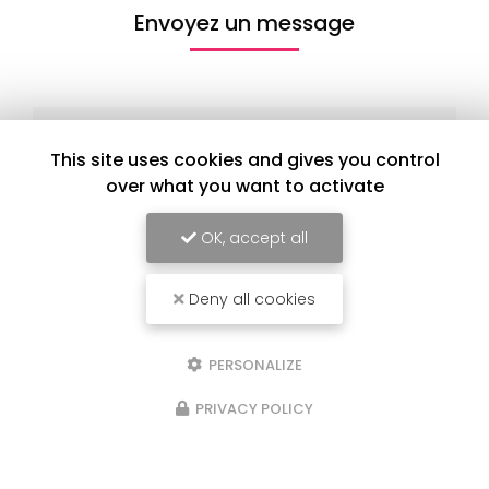
Envoyez un message
Nom Prénom
This site uses cookies and gives you control
Société
over what you want to activate
Email
OK, accept all
Téléphone
Deny all cookies
Message
PERSONALIZE
PRIVACY POLICY
J'autorise ce site à conserver l'ensemble des données transmises dans
ce formulaire pour faciliter le suivi et le traitement de ma demande.