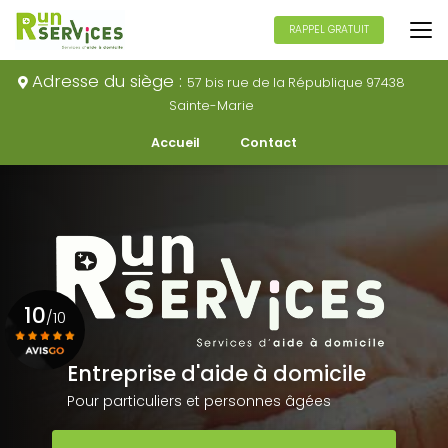
Aller
au
RAPPEL GRATUIT
contenu
principal
Adresse du siège :
57 bis rue de la République 97438
Sainte-Marie
Navigation secondaire
Accueil
Contact
10
/10
Entreprise d'aide à domicile
Voir le certificat
Pour particuliers et personnes âgées