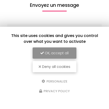
Envoyez un message
Nom Prénom
This site uses cookies and gives you control
Société
over what you want to activate
Email
OK, accept all
Téléphone
Deny all cookies
Message
PERSONALIZE
PRIVACY POLICY
J'autorise ce site à conserver l'ensemble des données transmises dans
ce formulaire pour faciliter le suivi et le traitement de ma demande.