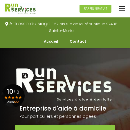
Aller
au
RAPPEL GRATUIT
contenu
principal
Adresse du siège :
57 bis rue de la République 97438
Sainte-Marie
Navigation secondaire
Accueil
Contact
10
/10
Entreprise d'aide à domicile
Voir le certificat
Pour particuliers et personnes âgées