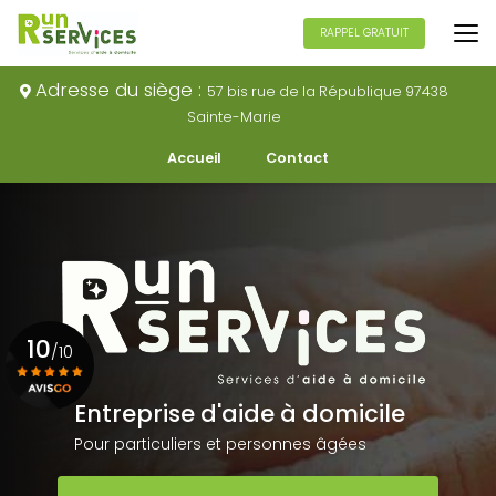
Aller
au
RAPPEL GRATUIT
contenu
principal
Adresse du siège :
57 bis rue de la République 97438
Sainte-Marie
Navigation secondaire
Accueil
Contact
10
/10
Entreprise d'aide à domicile
Voir le certificat
Pour particuliers et personnes âgées