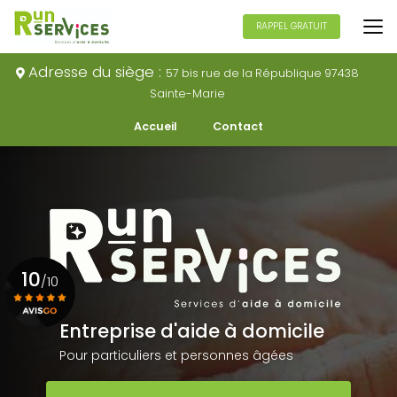
Aller
au
RAPPEL GRATUIT
contenu
principal
Adresse du siège :
57 bis rue de la République 97438
Sainte-Marie
Navigation secondaire
Accueil
Contact
10
/10
Entreprise d'aide à domicile
Voir le certificat
Pour particuliers et personnes âgées