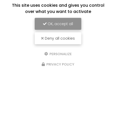
This site uses cookies and gives you control
over what you want to activate
OK, accept all
Deny all cookies
PERSONALIZE
PRIVACY POLICY
17/06/2026
Service d'aide à domicile à Saint-
Denis de La Réunion
*/ Service d'aide à domicile à Saint-Denis de La
Réunion Un soutien professionnel et de
confiance pour alléger votre quotidien à Saint-
Denis — sans frais cachés, avec 50 % de crédit