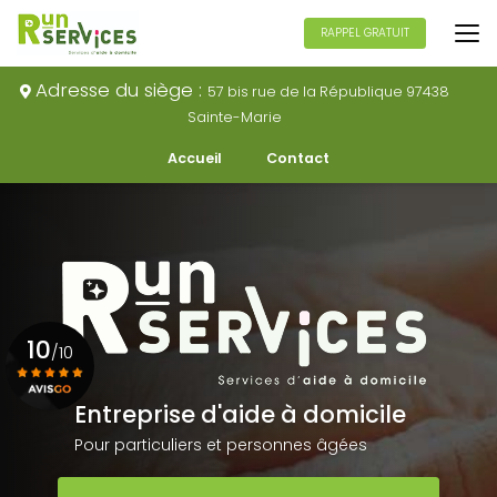
Aller
au
RAPPEL GRATUIT
contenu
principal
Adresse du siège :
57 bis rue de la République 97438
Sainte-Marie
Navigation secondaire
Accueil
Contact
10
/10
Entreprise d'aide à domicile
Voir le certificat
Pour particuliers et personnes âgées