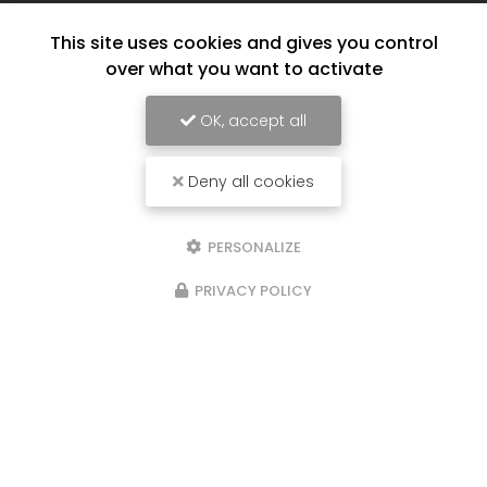
This site uses cookies and gives you control
over what you want to activate
OK, accept all
Deny all cookies
PERSONALIZE
PRIVACY POLICY
17/06/2026
Crédit d'impôt aide à domicile à
Saint-Leu
*/ L'État rembourse 50 % de vos dépenses
d'aide à domicile. À Saint-Leu, Run Services SAP
vous aide à en profiter simplement et sans