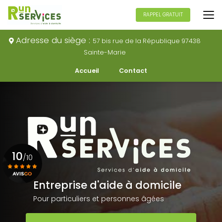
Aller
au
RAPPEL GRATUIT
contenu
principal
Adresse du siège :
57 bis rue de la République 97438
Sainte-Marie
Navigation secondaire
Accueil
Contact
10
/10
Entreprise d'aide à domicile
Voir le certificat
Pour particuliers et personnes âgées