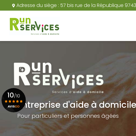
Aller
Adresse du siège :
57 bis rue de la République 974
au
Navigation principale
contenu
principal
10
/10
Entreprise d'aide à domicil
Pour particuliers et personnes âgées
Voir le certificat