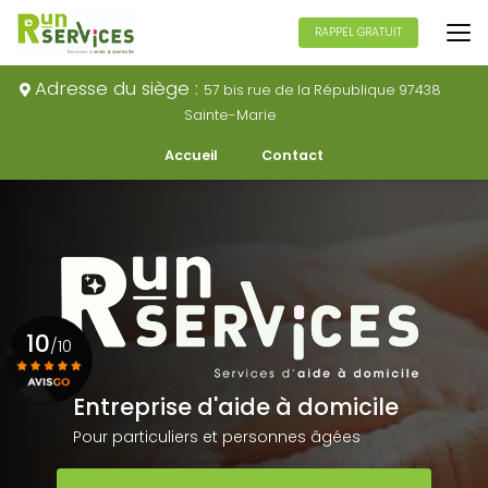
Aller
au
RAPPEL GRATUIT
contenu
principal
Adresse du siège :
57 bis rue de la République 97438
Sainte-Marie
Navigation secondaire
Accueil
Contact
10
/10
Entreprise d'aide à domicile
Voir le certificat
Pour particuliers et personnes âgées