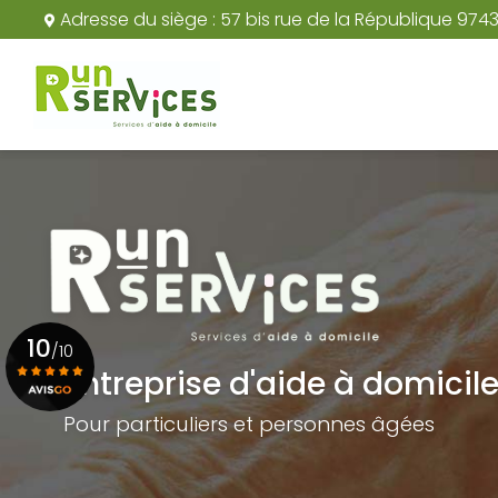
Aller
Adresse du siège :
57 bis rue de la République 974
au
Navigation principale
contenu
principal
10
/10
Entreprise d'aide à domicil
Pour particuliers et personnes âgées
Voir le certificat