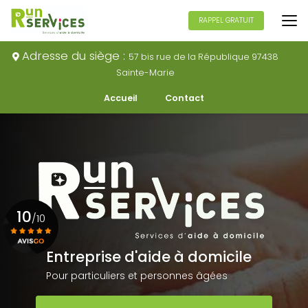
Aller
au
RAPPEL GRATUIT
contenu
principal
Adresse du siège :
57 bis rue de la République 97438
Sainte-Marie
Navigation secondaire
Accueil
Contact
10
/10
Entreprise d'aide à domicile
Voir le certificat
Pour particuliers et personnes âgées