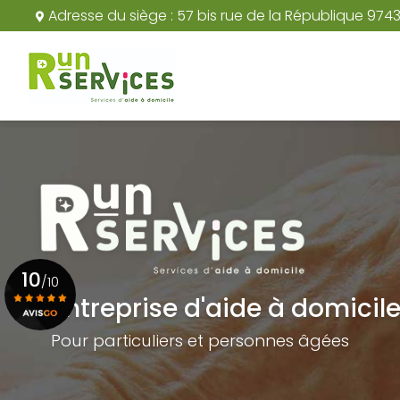
Aller
Adresse du siège :
57 bis rue de la République 974
au
Navigation principale
contenu
principal
10
/10
Entreprise d'aide à domicil
Pour particuliers et personnes âgées
Voir le certificat