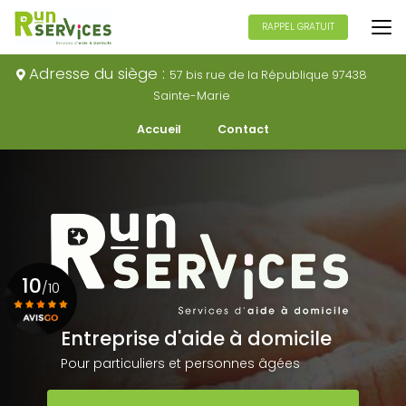
Aller
au
RAPPEL GRATUIT
contenu
principal
Adresse du siège :
57 bis rue de la République 97438
Sainte-Marie
Navigation secondaire
Accueil
Contact
10
/10
Entreprise d'aide à domicile
Voir le certificat
Pour particuliers et personnes âgées