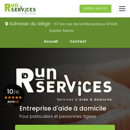
Aller
au
RAPPEL GRATUIT
contenu
principal
Adresse du siège :
57 bis rue de la République 97438
Sainte-Marie
Navigation secondaire
Accueil
Contact
10
/10
Entreprise d'aide à domicile
Voir le certificat
Pour particuliers et personnes âgées