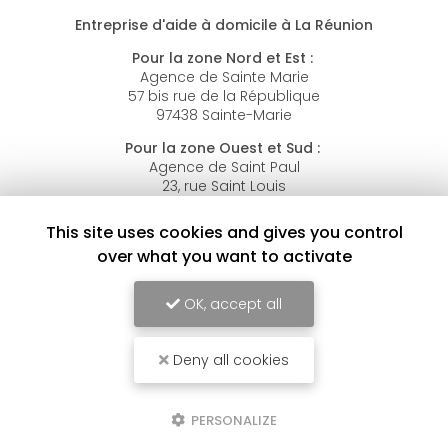
Entreprise d'aide à domicile à La Réunion
Pour la zone Nord et Est :
Agence de Sainte Marie
57 bis rue de la République
97438 Sainte-Marie
Pour la zone Ouest et Sud :
Agence de Saint Paul
23, rue Saint Louis
97450 Saint-Louis
This site uses cookies and gives you control
over what you want to activate
Numéro unique :
0262 40 87 84
Lundi au vendredi :
OK, accept all
8h30 - 12h / 13h30 - 16h
Deny all cookies
PERSONALIZE