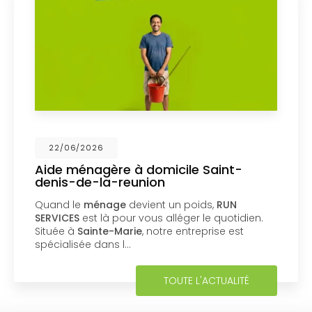
26
17/06/202
gère à domicile Saint-
Aide à dom
la-reunion
Marie
nage
devient un poids,
RUN
Collecte, lav
 là pour vous alléger le quotidien.
Services SAP
nte-Marie
, notre entreprise est
Sainte-Marie.
dans l…
crédit d'impô
main à…
TOUTE L'ACTUALITÉ