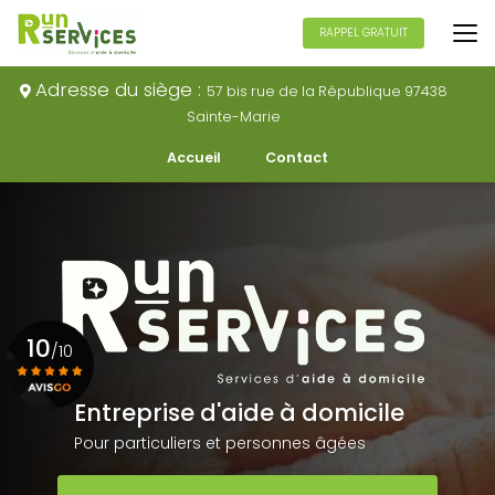
Aller
au
RAPPEL GRATUIT
contenu
principal
Adresse du siège :
57 bis rue de la République 97438
Sainte-Marie
Navigation secondaire
Accueil
Contact
10
/10
Entreprise d'aide à domicile
Voir le certificat
Pour particuliers et personnes âgées