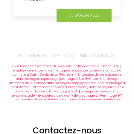
EN SAVOIR PLUS
Run Services - SAP : Savoir-faire et services
aide ménagère entretien du domicile jardinage à Saint Benoît 974
|
employé de maison aide ménagère repassage jardinage par aide à
domicile à Saint Denis de La Réunion
|
Entreprise d'aide à domicile
aide ménagère repassage jardinage à Saint-Gilles
|
jardinage
entretien de la maison aide ménagère employé de maison repassage à
Saint André
|
entreprise services à la personne, aide ménagère, aide à
domicile, jardinage à La Montagne 974
|
entreprise services à la
personne, aide ménagère, aide à domicile, jardinage à l'Hermitage 974
|
entreprise d'aide à domicile jardinage aide ménagère employé de
maison à La Possession
|
employé de maison aide ménagère
repassage jardinage par entreprise d'aide à domicile à La Réunion 974
|
aide ménagère entretien du domicile et du jardin à Saint Denis de La
Réunion
|
employé de maison aide ménagère aide à domicile
jardinage à La Possession
|
employé de maison aide ménagère aide à
domicile jardinage à Saint Denis
|
Employé de maison aide ménagère
Contactez-nous
repassage jardinage à Sainte-Marie 974
|
employé de maison aide
ménagère repassage jardinage à La Possession 974
|
entretien de la