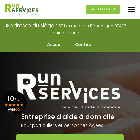
Aller
au
RAPPEL GRATUIT
contenu
principal
Adresse du siège :
57 bis rue de la République 97438
Sainte-Marie
Navigation secondaire
Accueil
Contact
10
/10
Entreprise d'aide à domicile
Voir le certificat
Pour particuliers et personnes âgées