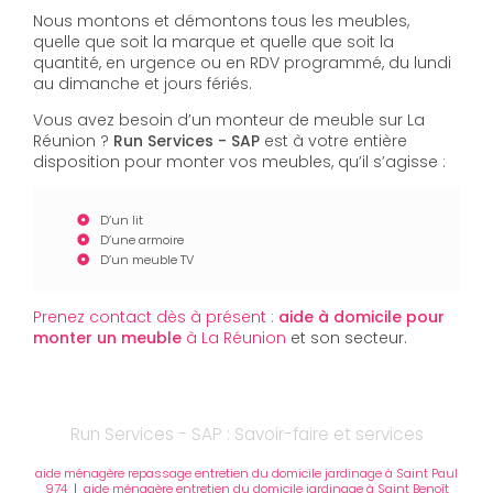
Nous montons et démontons tous les meubles,
quelle que soit la marque et quelle que soit la
quantité, en urgence ou en RDV programmé, du lundi
au dimanche et jours fériés.
Vous avez besoin d’un monteur de meuble sur La
Réunion ?
Run Services - SAP
est à votre entière
disposition pour monter vos meubles, qu’il s’agisse :
D’un lit
D’une armoire
D’un meuble TV
Prenez contact dès à présent :
aide à domicile pour
monter un meuble
à La Réunion
et son secteur.
Run Services - SAP : Savoir-faire et services
aide ménagère repassage entretien du domicile jardinage à Saint Paul
974
|
aide ménagère entretien du domicile jardinage à Saint Benoît