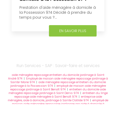
Prestation d'aide ménagère à domicile à
la Possession 974 Décidé à prendre du
temps pour vous ?...
EN SAVOIR PLUS
Run Services - SAP : Savoir-faire et services
aide ménagère repassage entretien du domicile jardinage à Saint
André 974
|
Employé de maison aide ménagère repassage jardinage à
Sainte-Marie 974
|
aide ménagère repassage entretien du domicile
jardinage à la Possession 974
|
employé de maison aide ménagère
repassage jardinage à Saint Benoît 974
|
entretien du domicile aide
ménagère repassage jardinage à Saint Denis 974
|
entretien du linge
repassage aide ménagère à Saint Benoît 974
|
entreprise aide
ménagère, aide à domicile, jardinage à Sainte Clotilde 974
|
employé de
maison aide ménagère repassage jardinage par aide à domicile à
Saint Denis de La Réunion
|
employé de maison aide ménagère aide à
domicile jardinage à La Possession
|
entreprise services à la
personne, aide ménagère, aide à domicile, jardinage à Saint Paul 974
|