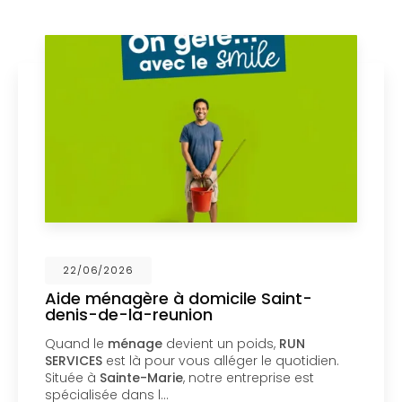
26
17/06/202
gère à domicile Saint-
Service d'
la-reunion
Denis de 
nage
devient un poids,
RUN
*/ Service d
 là pour vous alléger le quotidien.
Réunion Un s
nte-Marie
, notre entreprise est
confiance po
dans l…
Denis — sans