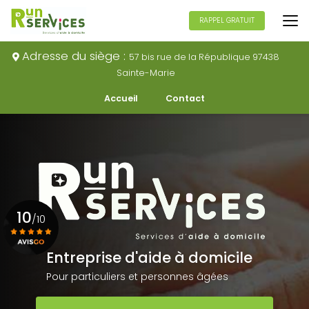
Aller
au
RAPPEL GRATUIT
contenu
principal
Adresse du siège :
57 bis rue de la République 97438
Sainte-Marie
Navigation secondaire
Accueil
Contact
10
/10
Entreprise d'aide à domicile
Voir le certificat
Pour particuliers et personnes âgées