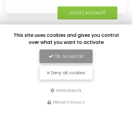
d'impôt. Un…
TOUTE L'ACTUALITÉ
This site uses cookies and gives you control
over what you want to activate
OK, accept all
Deny all cookies
Entreprise d'aide à domicile à La Réunion
PERSONALIZE
Pour la zone Nord et Est :
PRIVACY POLICY
Agence de Sainte Marie
57 bis rue de la République
97438 Sainte-Marie
Pour la zone Ouest et Sud :
Agence de Saint Paul