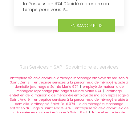
la Possession 974 Décidé à prendre du
temps pour vous ?...
EN SAVOIR PLUS
Run Services - SAP : Savoir-faire et services
entreprise d'aide à domicile jardinage repassage employé de maison à
Saint Denis
|
entreprise services à la personne, aide ménagère, aide à
domicile, jardinage à Sainte Marie 974
|
employé de maison aide
ménagère repassage jardinage à Sainte Marie 974
|
jardinage
entretien de la maison aide ménagère employé de maison repassage à
Saint André
|
entreprise services à la personne, aide ménagère, aide à
domicile, jardinage à Saint Paul 974
|
aide ménagère repassage
entretien du linge à Saint André 974
|
entreprise d'aide à domicile aide
ménagère repassage jardinage à Saint Paul
|
Taille et entretien de
haies
|
entreprise services à la personne, aide ménagère, aide à
domicile, jardinage à l'Etang Salé 974
|
employé de maison aide
ménagère aide à domicile jardinage à Saint Denis
|
entreprise
services à la personne, aide ménagère, aide à domicile, jardinage à
Saint Leu 974
|
entreprise services à la personne, aide ménagère, aide