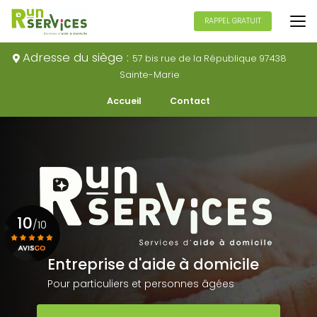
Aller
au
RAPPEL GRATUIT
contenu
principal
Adresse du siège :
57 bis rue de la République 97438
Sainte-Marie
Navigation secondaire
Accueil
Contact
10
/10
Entreprise d'aide à domicile
Voir le certificat
Pour particuliers et personnes âgées