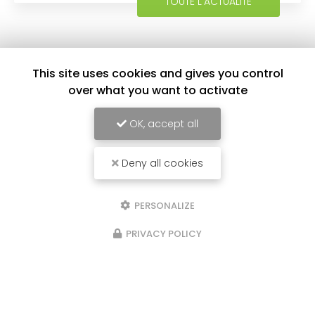
TOUTE L'ACTUALITÉ
This site uses cookies and gives you control
over what you want to activate
OK, accept all
Deny all cookies
Entreprise d'aide à domicile à La Réunion
Pour la zone Nord et Est :
PERSONALIZE
Agence de Sainte Marie
57 bis rue de la République
97438 Sainte-Marie
PRIVACY POLICY
Pour la zone Ouest et Sud :
Agence de Saint Paul
23, rue Saint Louis
97450 Saint-Louis