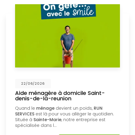
26
17/06/202
gère à domicile Saint-
Aide à dom
la-reunion
Marie
nage
devient un poids,
RUN
Collecte, lav
 là pour vous alléger le quotidien.
Services SAP
nte-Marie
, notre entreprise est
Sainte-Marie.
dans l…
crédit d'impô
main à…