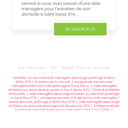
service si vous avez besoin d'une aide
ménagère pour l'entretien de son
domicile à Saint Denis 974....
EN SAVOIR PLUS
Run Services - SAP : Savoir-faire et services
entretien du domicile aide ménagère repassage jardinage à Saint
Gilles 974
|
Entretien de la maison
|
employé de maison aide
ménagère aide à domicile jardinage à Saint Denis
|
aide ménagère
entretien du domicile et du jardin à Saint Denis 974
|
Taille et entretien
d'arbustes
|
aide ménagère repassage entretien du domicile jardinage
à Saint Paul 974
|
entreprise services à la personne, aide ménagère,
aide à domicile, jardinage à Saint Paul 974
|
aide ménagère repassage
entretien du domicile jardinage à la Possession 974
|
Entreprise d'aide
à domicile aide ménagère repassage jardinage à Saint-Gilles
|
employé de maison aide ménagère aide à domicile jardinage à La
Possession
|
aide à domicile employé de maison jardinage repassage
à Sainte Rose
|
entreprise d'aide à domicile jardinage repassage
employé de maison à Saint Denis
|
entreprise services à la personne,