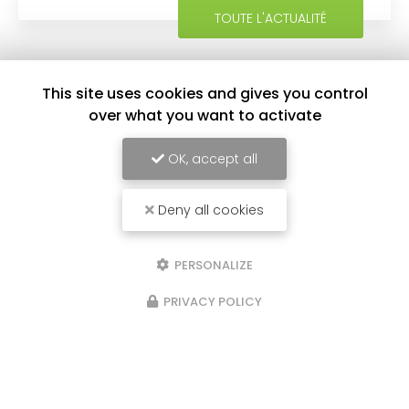
TOUTE L'ACTUALITÉ
This site uses cookies and gives you control
over what you want to activate
OK, accept all
Deny all cookies
Entreprise d'aide à domicile à La Réunion
PERSONALIZE
Pour la zone Nord et Est :
PRIVACY POLICY
Agence de Sainte Marie
57 bis rue de la République
97438 Sainte-Marie
Pour la zone Ouest et Sud :
Agence de Saint Paul
23, rue Saint Louis