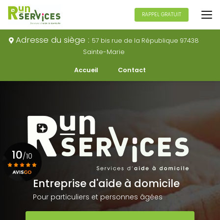
Aller
au
RAPPEL GRATUIT
contenu
principal
Adresse du siège :
57 bis rue de la République 97438
Sainte-Marie
Navigation secondaire
Accueil
Contact
10
/10
Entreprise d'aide à domicile
Voir le certificat
Pour particuliers et personnes âgées