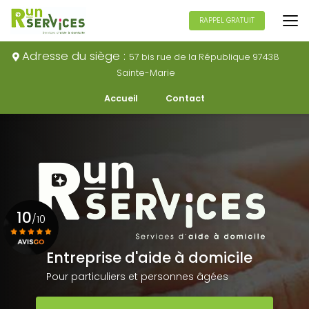
Aller
au
RAPPEL GRATUIT
contenu
principal
Adresse du siège :
57 bis rue de la République 97438
Sainte-Marie
Navigation secondaire
Accueil
Contact
10
/10
Entreprise d'aide à domicile
Voir le certificat
Pour particuliers et personnes âgées