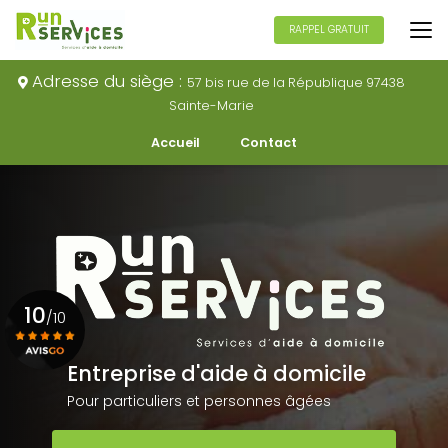
Aller
au
RAPPEL GRATUIT
contenu
principal
Adresse du siège :
57 bis rue de la République 97438
Sainte-Marie
Navigation secondaire
Accueil
Contact
10
/10
Entreprise d'aide à domicile
Voir le certificat
Pour particuliers et personnes âgées