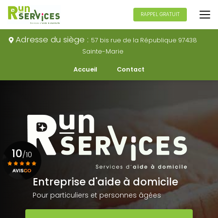
Aller
au
RAPPEL GRATUIT
contenu
principal
Adresse du siège :
57 bis rue de la République 97438
Sainte-Marie
Navigation secondaire
Accueil
Contact
10
/10
Entreprise d'aide à domicile
Voir le certificat
Pour particuliers et personnes âgées