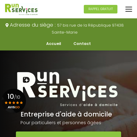
Aller
au
RAPPEL GRATUIT
contenu
principal
Adresse du siège :
57 bis rue de la République 97438
Sainte-Marie
Navigation secondaire
Accueil
Contact
10
/10
Entreprise d'aide à domicile
Voir le certificat
Pour particuliers et personnes âgées