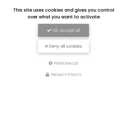
This site uses cookies and gives you control
over what you want to activate
OK, accept all
Deny all cookies
PERSONALIZE
PRIVACY POLICY
17/06/2026
nt-
Aide à domicile pour le linge à
Marie
UN
Collecte, lavage, repassage, livraison :
otidien.
Services SAP prend en charge tout votr