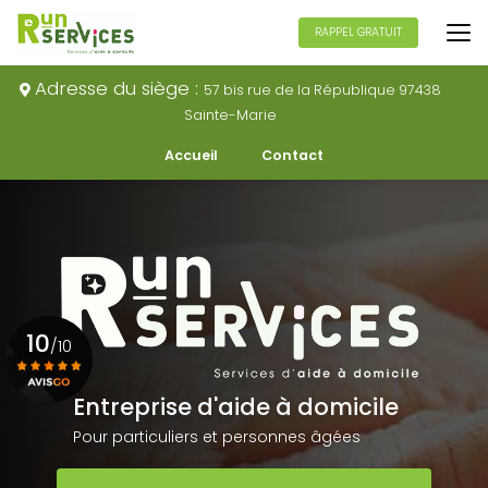
Aller
au
RAPPEL GRATUIT
contenu
principal
Adresse du siège :
57 bis rue de la République 97438
Sainte-Marie
Navigation secondaire
Accueil
Contact
10
/10
Entreprise d'aide à domicile
Voir le certificat
Pour particuliers et personnes âgées