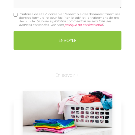
J'autorise ce site à conserver l'ensemble des données transmises
dans ce formulaire pour faciliter le suivi et le traitement de ma
demande.
(Aucune exploitation commerciale ne sera faite des
données conservées. Voir notre
politique de confidentialité
)
En savoir +