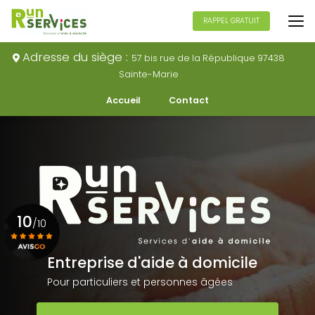
Aller
au
RAPPEL GRATUIT
contenu
principal
Adresse du siège :
57 bis rue de la République 97438
Sainte-Marie
Navigation secondaire
Accueil
Contact
10
/10
Entreprise d'aide à domicile
Voir le certificat
Pour particuliers et personnes âgées