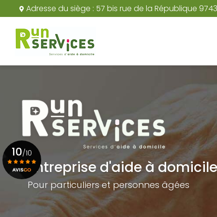
Aller
Adresse du siège :
57 bis rue de la République 974
au
Navigation principale
contenu
principal
10
/10
Entreprise d'aide à domicil
Pour particuliers et personnes âgées
Voir le certificat