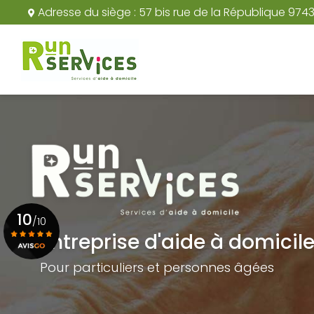
Aller
Adresse du siège :
57 bis rue de la République 974
au
Navigation principale
contenu
principal
10
/10
Entreprise d'aide à domicil
Pour particuliers et personnes âgées
Voir le certificat