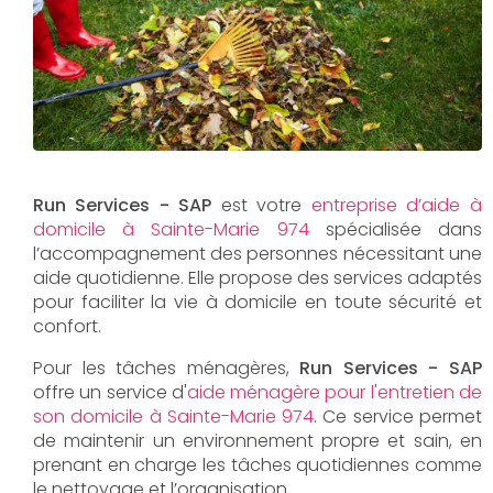
Run Services - SAP
est votre
entreprise d’aide à
domicile à Sainte-Marie 974
spécialisée dans
l’accompagnement des personnes nécessitant une
aide quotidienne. Elle propose des services adaptés
pour faciliter la vie à domicile en toute sécurité et
confort.
Pour les tâches ménagères,
Run Services - SAP
offre un service d'
aide ménagère pour l'entretien de
son domicile à Sainte-Marie 974
. Ce service permet
de maintenir un environnement propre et sain, en
prenant en charge les tâches quotidiennes comme
le nettoyage et l’organisation.