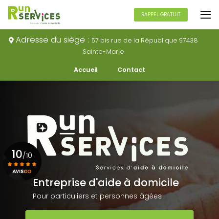
Aller
au
RAPPEL GRATUIT
contenu
principal
Adresse du siège :
57 bis rue de la République 97438
Sainte-Marie
Navigation secondaire
Accueil
Contact
10
/10
Entreprise d'aide à domicile
Voir le certificat
Pour particuliers et personnes âgées