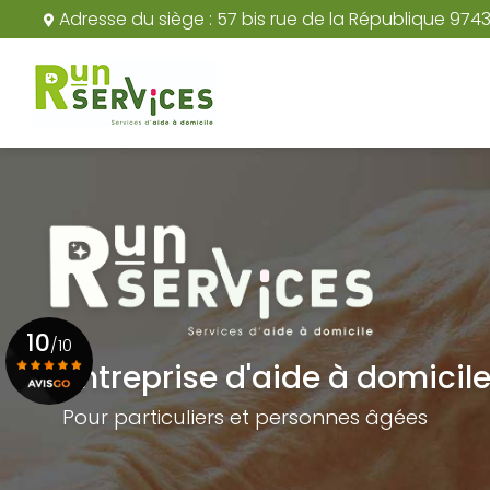
Aller
Adresse du siège :
57 bis rue de la République 974
au
Navigation principale
contenu
principal
10
/10
Entreprise d'aide à domicil
Pour particuliers et personnes âgées
Voir le certificat