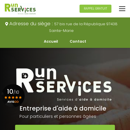
Aller
au
RAPPEL GRATUIT
contenu
principal
Adresse du siège :
57 bis rue de la République 97438
Sainte-Marie
Navigation secondaire
Accueil
Contact
10
/10
Entreprise d'aide à domicile
Voir le certificat
Pour particuliers et personnes âgées