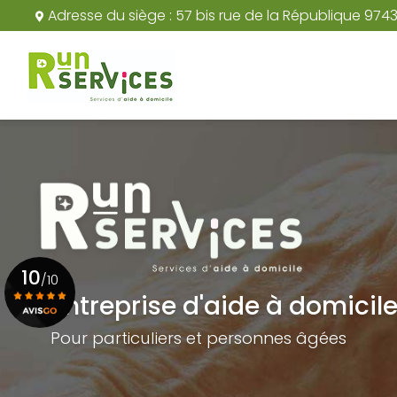
Aller
Adresse du siège :
57 bis rue de la République 974
au
Navigation principale
contenu
principal
10
/10
Entreprise d'aide à domicil
Pour particuliers et personnes âgées
Voir le certificat