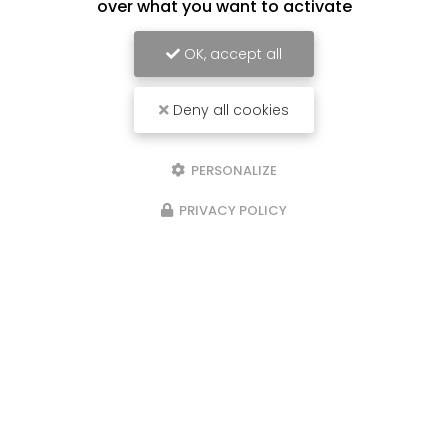
over what you want to activate
OK, accept all
Deny all cookies
PERSONALIZE
PRIVACY POLICY
17/06/2026
Service d'aide à domicile à Saint-
Denis de La Réunion
*/ Service d'aide à domicile à Saint-Denis de La
Réunion Un soutien professionnel et de
confiance pour alléger votre quotidien à Saint-
Denis — sans frais cachés, avec 50 % de crédit
d'impôt. Un…