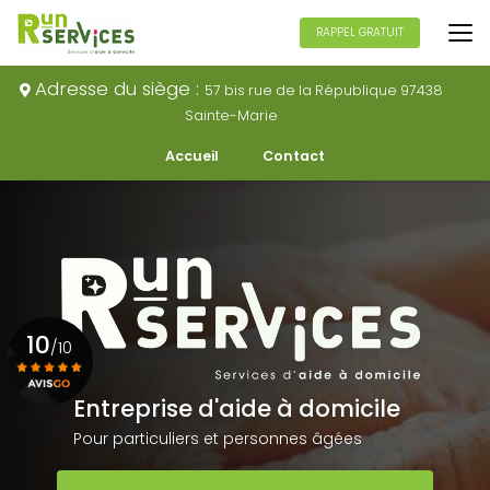
Aller
au
RAPPEL GRATUIT
contenu
principal
Adresse du siège :
57 bis rue de la République 97438
Sainte-Marie
Navigation secondaire
Accueil
Contact
10
/10
Entreprise d'aide à domicile
Voir le certificat
Pour particuliers et personnes âgées