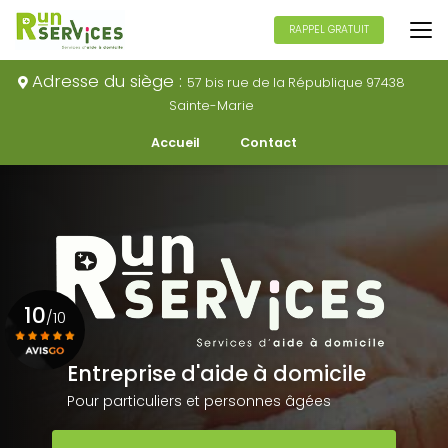
Aller
au
RAPPEL GRATUIT
contenu
principal
Adresse du siège :
57 bis rue de la République 97438
Sainte-Marie
Navigation secondaire
Accueil
Contact
10
/10
Entreprise d'aide à domicile
Voir le certificat
Pour particuliers et personnes âgées