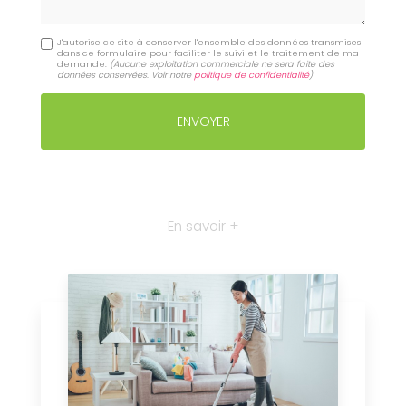
J'autorise ce site à conserver l'ensemble des données transmises
dans ce formulaire pour faciliter le suivi et le traitement de ma
demande.
(Aucune exploitation commerciale ne sera faite des
données conservées. Voir notre
politique de confidentialité
)
En savoir +