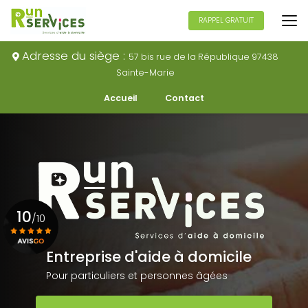
Aller
au
RAPPEL GRATUIT
contenu
principal
Adresse du siège :
57 bis rue de la République 97438
Sainte-Marie
Navigation secondaire
Accueil
Contact
10
/10
Entreprise d'aide à domicile
Voir le certificat
Pour particuliers et personnes âgées