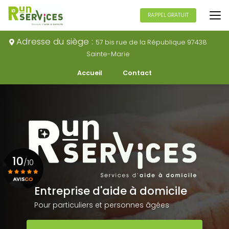
Aller
au
RAPPEL GRATUIT
contenu
principal
Adresse du siège :
57 bis rue de la République 97438
Sainte-Marie
Navigation secondaire
Accueil
Contact
10
/10
Entreprise d'aide à domicile
Voir le certificat
Pour particuliers et personnes âgées