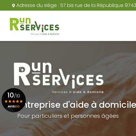
Aller
Adresse du siège :
57 bis rue de la République 974
au
Navigation principale
contenu
principal
10
/10
Entreprise d'aide à domicil
Pour particuliers et personnes âgées
Voir le certificat