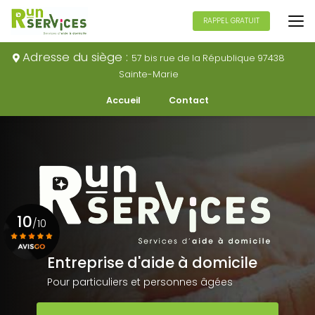
Aller
au
RAPPEL GRATUIT
contenu
principal
Adresse du siège :
57 bis rue de la République 97438
Sainte-Marie
Navigation secondaire
Accueil
Contact
10
/10
Entreprise d'aide à domicile
Voir le certificat
Pour particuliers et personnes âgées