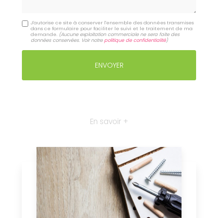
J'autorise ce site à conserver l'ensemble des données transmises
dans ce formulaire pour faciliter le suivi et le traitement de ma
demande.
(Aucune exploitation commerciale ne sera faite des
données conservées. Voir notre
politique de confidentialité
)
En savoir +