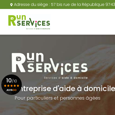
Aller
Adresse du siège :
57 bis rue de la République 974
au
Navigation principale
contenu
principal
10
/10
Entreprise d'aide à domicil
Pour particuliers et personnes âgées
Voir le certificat