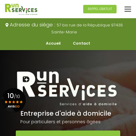
Aller
au
RAPPEL GRATUIT
contenu
principal
Adresse du siège :
57 bis rue de la République 97438
Sainte-Marie
Navigation secondaire
Accueil
Contact
10
/10
Entreprise d'aide à domicile
Voir le certificat
Pour particuliers et personnes âgées