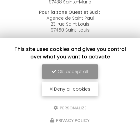
97438 Sainte-Marie
Pour la zone Ouest et Sud :
Agence de Saint Paul
23, rue Saint Louis
97450 Saint-Louis
Numéro unique :
0262 40 87 84
This site uses cookies and gives you control
Lundi au vendredi :
over what you want to activate
8h30 - 12h / 13h30 - 16h
OK, accept all
Deny all cookies
SAP 791401136
PERSONALIZE
PRIVACY POLICY
Envoyez un message