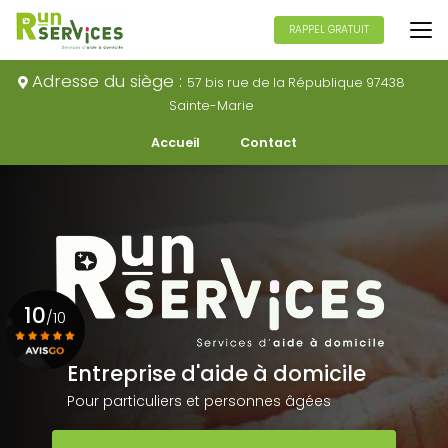
Aller
au
RAPPEL GRATUIT
contenu
principal
Adresse du siège :
57 bis rue de la République 97438
Sainte-Marie
Navigation secondaire
Accueil
Contact
10
/10
Entreprise d'aide à domicile
Voir le certificat
Pour particuliers et personnes âgées