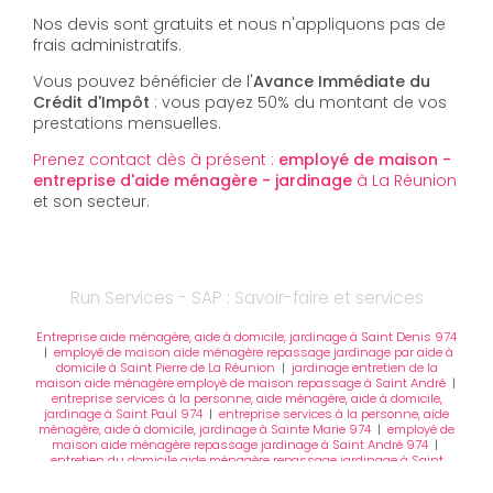
Nos devis sont gratuits et nous n'appliquons pas de
frais administratifs.
Vous pouvez bénéficier de l'
Avance Immédiate du
Crédit d'Impôt
: vous payez 50% du montant de vos
prestations mensuelles.
Prenez contact dès à présent :
employé de maison -
entreprise d'aide ménagère - jardinage
à La Réunion
et son secteur.
Run Services - SAP : Savoir-faire et services
Entreprise aide ménagère, aide à domicile, jardinage à Saint Denis 974
|
employé de maison aide ménagère repassage jardinage par aide à
domicile à Saint Pierre de La Réunion
|
jardinage entretien de la
maison aide ménagère employé de maison repassage à Saint André
|
entreprise services à la personne, aide ménagère, aide à domicile,
jardinage à Saint Paul 974
|
entreprise services à la personne, aide
ménagère, aide à domicile, jardinage à Sainte Marie 974
|
employé de
maison aide ménagère repassage jardinage à Saint André 974
|
entretien du domicile aide ménagère repassage jardinage à Saint
Gilles 974
|
aide ménagère entretien du domicile et du jardin à la
Possession
|
Taille et entretien de haies
|
entreprise services à la