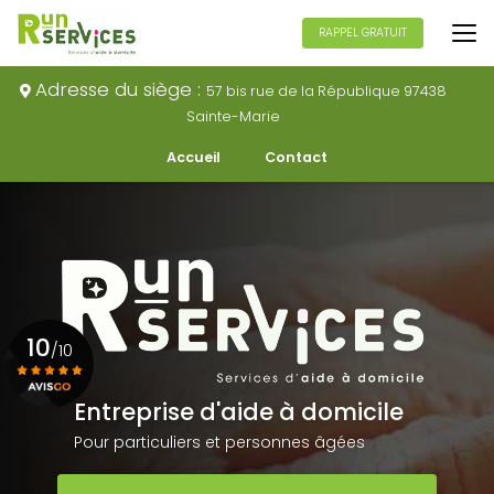
Aller
au
RAPPEL GRATUIT
contenu
principal
Adresse du siège :
57 bis rue de la République 97438
Sainte-Marie
Navigation secondaire
Accueil
Contact
10
/10
Entreprise d'aide à domicile
Voir le certificat
Pour particuliers et personnes âgées