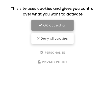
This site uses cookies and gives you control
over what you want to activate
OK, accept all
Deny all cookies
PERSONALIZE
PRIVACY POLICY
17/06/2026
Service d'aide à domicile à Saint-
Denis de La Réunion
*/ Service d'aide à domicile à Saint-Denis de La
Réunion Un soutien professionnel et de