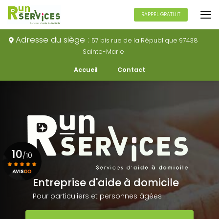
Aller
au
RAPPEL GRATUIT
contenu
principal
Adresse du siège :
57 bis rue de la République 97438
Sainte-Marie
Navigation secondaire
Accueil
Contact
10
/10
Entreprise d'aide à domicile
Voir le certificat
Pour particuliers et personnes âgées