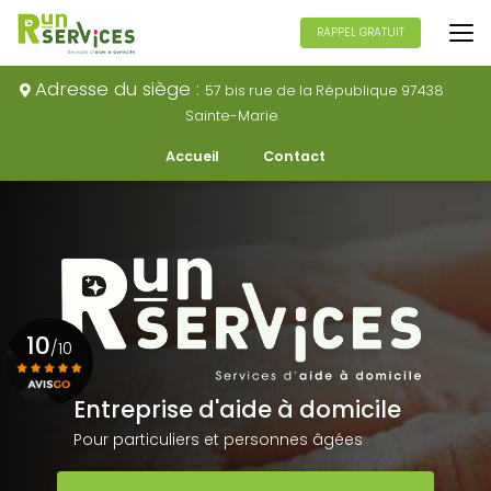
Aller
au
RAPPEL GRATUIT
contenu
principal
Adresse du siège :
57 bis rue de la République 97438
Sainte-Marie
Navigation secondaire
Accueil
Contact
10
/10
Entreprise d'aide à domicile
Voir le certificat
Pour particuliers et personnes âgées